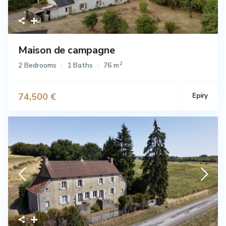
Maison de campagne
2
2 Bedrooms
1 Baths
76 m
74,500 €
Epiry
Vente