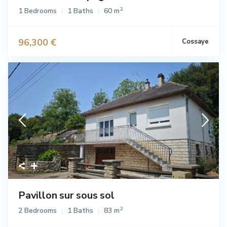
2
1 Bedrooms
1 Baths
60 m
96,300 €
Cossaye
Vente
Pavillon sur sous sol
2
2 Bedrooms
1 Baths
83 m