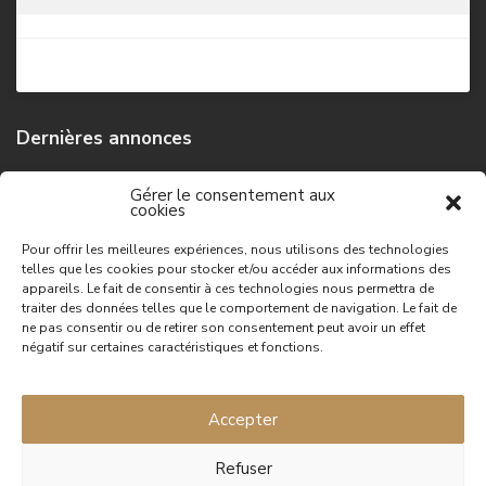
Dernières annonces
Maison de campagne
Gérer le consentement aux
cookies
74,500 €
Pour offrir les meilleures expériences, nous utilisons des technologies
telles que les cookies pour stocker et/ou accéder aux informations des
Grande maison de campagne
appareils. Le fait de consentir à ces technologies nous permettra de
149,100 €
traiter des données telles que le comportement de navigation. Le fait de
ne pas consentir ou de retirer son consentement peut avoir un effet
négatif sur certaines caractéristiques et fonctions.
Maison de campagne
96,300 €
Accepter
Refuser