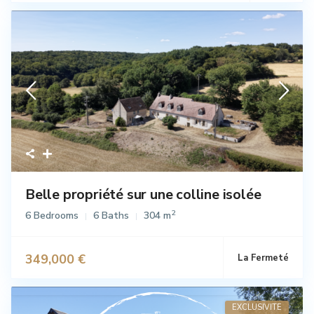
Vente
Belle propriété sur une colline isolée
2
6 Bedrooms
6 Baths
304 m
349,000 €
La Fermeté
Vente
EXCLUSIVITE