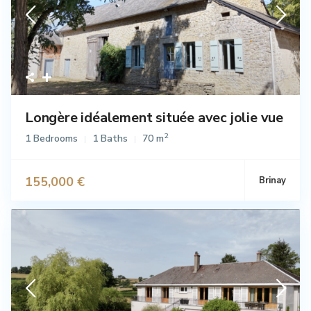
Longère idéalement située avec jolie vue
2
1 Bedrooms
1 Baths
70 m
155,000 €
Brinay
Vente