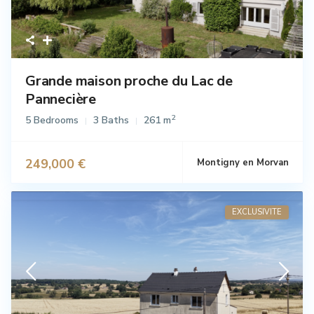
Grande maison proche du Lac de
Pannecière
2
5 Bedrooms
3 Baths
261 m
249,000 €
Montigny en Morvan
Vente
EXCLUSIVITE