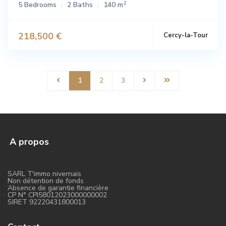
2
5 Bedrooms
2 Baths
140 m
218,500 €
Cercy-la-Tour
1
2
3
A propos
SARL T'immo nivernais
Non détention de fonds
Absence de garantie financière
CP N° CPI58012023000000002
SIRET 92220431800013