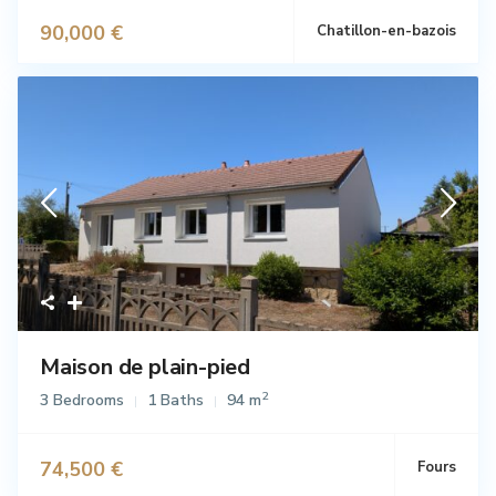
90,000 €
Chatillon-en-bazois
Vente
Maison de plain-pied
2
3 Bedrooms
1 Baths
94 m
74,500 €
Fours