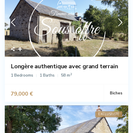
Longère authentique avec grand terrain
2
1 Bedrooms
1 Baths
58 m
79,000 €
Biches
Vente
EXCLUSIVITE