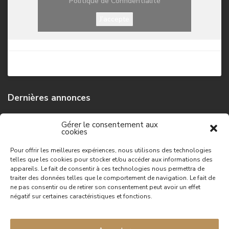
Politique de Confidentialité
J’accepte
Dernières annonces
Maison de campagne
Gérer le consentement aux
cookies
74,500 €
Pour offrir les meilleures expériences, nous utilisons des technologies
telles que les cookies pour stocker et/ou accéder aux informations des
Grande maison de campagne
appareils. Le fait de consentir à ces technologies nous permettra de
149,100 €
traiter des données telles que le comportement de navigation. Le fait de
ne pas consentir ou de retirer son consentement peut avoir un effet
négatif sur certaines caractéristiques et fonctions.
Maison de campagne
96,300 €