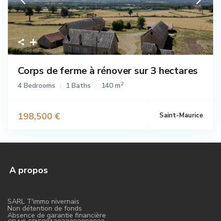
Corps de ferme à rénover sur 3 hectares
2
4 Bedrooms
1 Baths
140 m
198,500 €
Saint-Maurice
A propos
SARL T'immo nivernais
Non détention de fonds
Absence de garantie financière