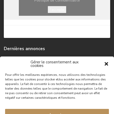
Politique de Confidentialité
J’accepte
Dernières annonces
Maison de campagne
Gérer le consentement aux
cookies
74,500 €
Pour offrir les meilleures expériences, nous utilisons des technologies
telles que les cookies pour stocker et/ou accéder aux informations des
Grande maison de campagne
appareils. Le fait de consentir à ces technologies nous permettra de
149,100 €
traiter des données telles que le comportement de navigation. Le fait de
ne pas consentir ou de retirer son consentement peut avoir un effet
négatif sur certaines caractéristiques et fonctions.
Maison de campagne
96,300 €