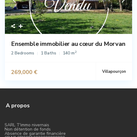
Ensemble immobilier au cœur du Morvan
2
2 Bedrooms
1 Baths
140 m
269,000 €
Villapourçon
A propos
SARL T'immo nivernais
Non détention de fonds
Absence de garantie financière